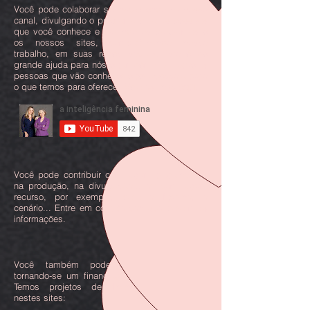
Você pode colaborar se inscrevendo no nosso
canal, divulgando o programa para as pessoas
que você conhece e curtindo os programas e
os nossos sites, compartilhando nosso
trabalho, em suas redes sociais. Isto é de
grande ajuda para nós e também para aquelas
pessoas que vão conhecer e ter acesso a tudo
o que temos para oferecer. Veja os links
aqui
.
Você pode contribuir com algum trabalho seu
na produção, na divulgação... ou com algum
recurso, por exemplo, para o figurino, o
cenário... Entre em contato conosco para mais
informações.
Você também pode contribuir conosco,
tornando-se um financiador do nosso projeto.
Temos projetos de financiamento abertos
nestes sites: