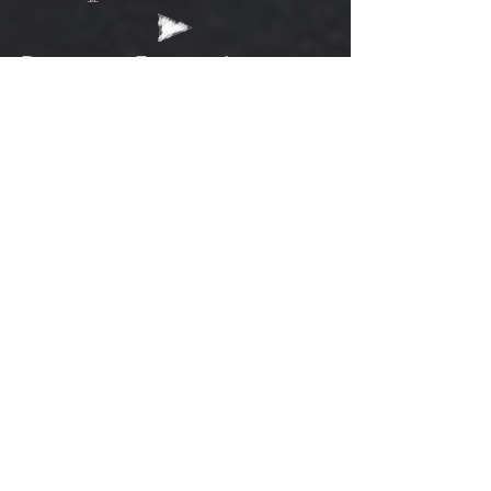
Deu certo... Eu acertei
mesmo? (Ep.33)
Você também
pode sugerir
temas para os
programas!
É só clicar
aqui.
Novos episódios
toda sexta, às
20 horas.